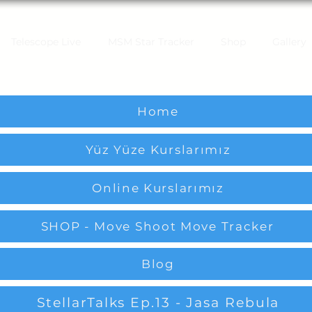
Telescope Live
MSM Star Tracker
Shop
Gallery
Home
Yüz Yüze Kurslarımız
Online Kurslarımız
SHOP - Move Shoot Move Tracker
Blog
StellarTalks Ep.13 - Jasa Rebula